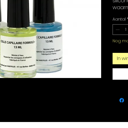
silico
waarm
kan w
Aantal
Capaci
Nog ma
In w