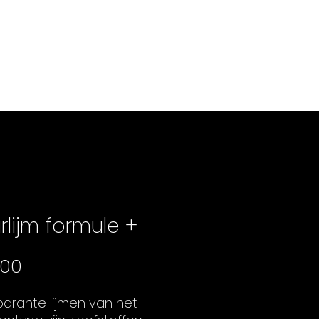
d met ziekte
Boek bij een instituut
Winkel
rlijm formule +
Prijs
,00
parante lijmen van het