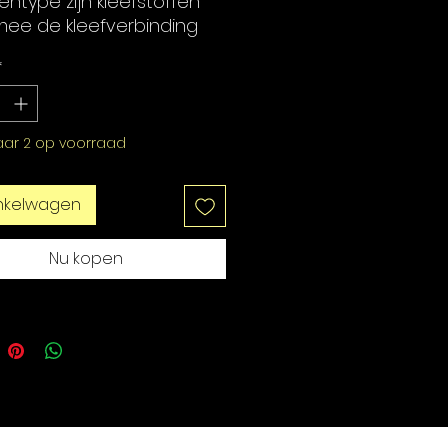
nentype zijn kleefstoffen
ee de kleefverbinding
orden verlengd.
*
teit: 13 ml
ar 2 op voorraad
inkelwagen
Nu kopen