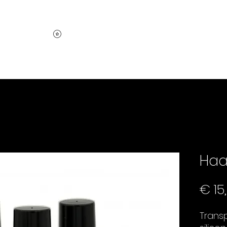
Inloggen
Punten bekijken
m
Over
De haarprothese
Contact
Ons team
Geconfronteer
Haa
€ 15
Trans