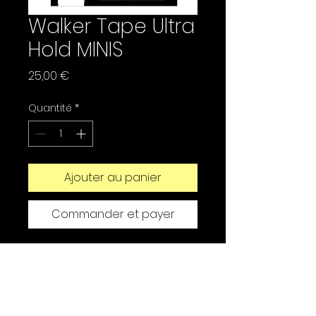
Walker Tape Ultra
Hold MINIS
Prix
25,00 €
Quantité
*
Ajouter au panier
Commander et payer
L’un des rubans les plus
résistants, les plus longs et
les plus collants de
l’industrie, Ultra HoldTM